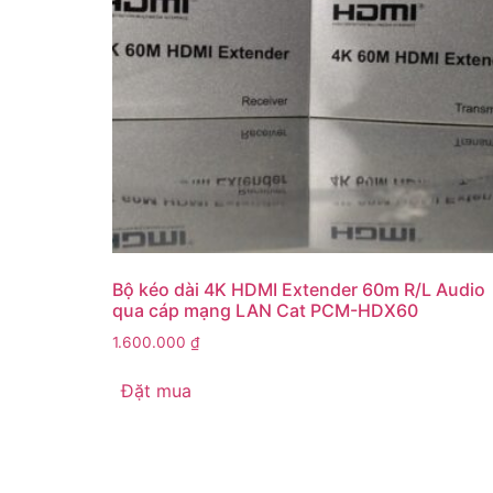
Bộ kéo dài 4K HDMI Extender 60m R/L Audio
qua cáp mạng LAN Cat PCM-HDX60
1.600.000
₫
Đặt mua