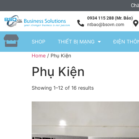
Chà
0934 115 288 (Mr. Bảo)
ntbao@bsovn.com
SHOP
THIẾT BỊ MẠNG
ĐIỆN THÔ
Home
/ Phụ Kiện
Phụ Kiện
Showing 1–12 of 16 results