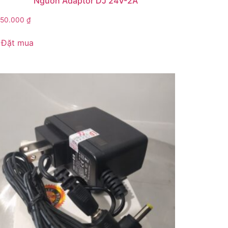
Nguồn Adaptor DJ 24V-2A
150.000
₫
Đặt mua