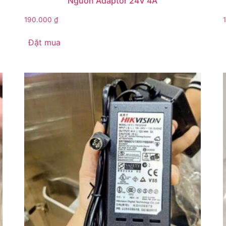
Nguồn Adaptor 24V 4A
190.000
₫
Đặt mua