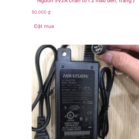
Nguồn 5V2A chân to ( 2 màu đen, trắng )
50.000
₫
Đặt mua