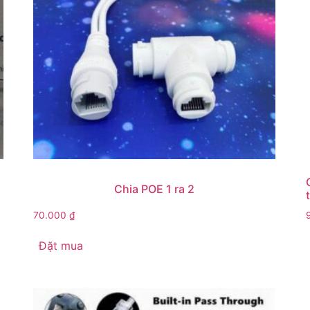
Chia POE 1 ra 2
70.000
₫
Đặt mua