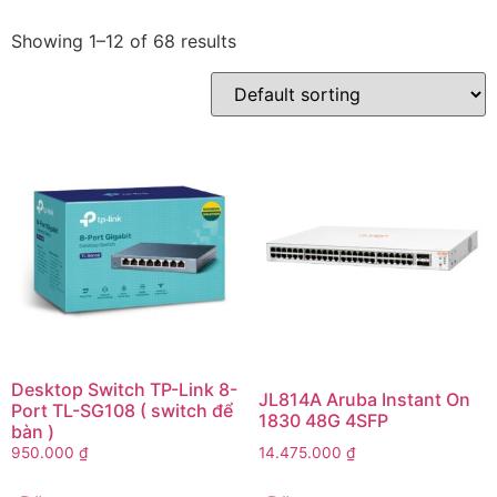
Showing 1–12 of 68 results
Desktop Switch TP-Link 8-
JL814A Aruba Instant On
Port TL-SG108 ( switch để
1830 48G 4SFP
bàn )
950.000
₫
14.475.000
₫