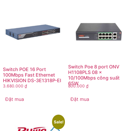
Switch Poe 8 port ONV
Switch POE 16 Port
H1108PLS 08 x
100Mbps Fast Ethernet
10/100Mbps công suất
HIKVISION DS-3E1318P-EI
65W
3.680.000
₫
800.000
₫
Đặt mua
Đặt mua
Sale!