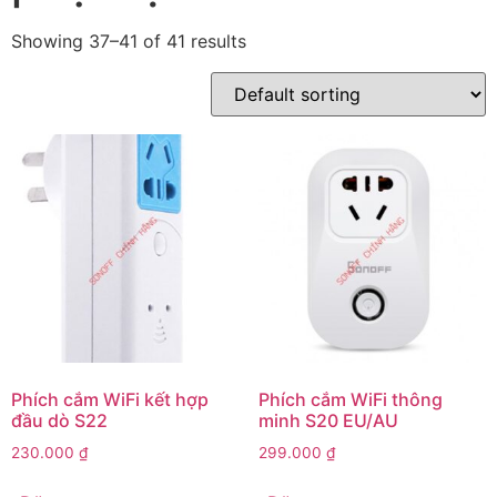
Showing 37–41 of 41 results
Phích cắm WiFi kết hợp
Phích cắm WiFi thông
đầu dò S22
minh S20 EU/AU
230.000
₫
299.000
₫