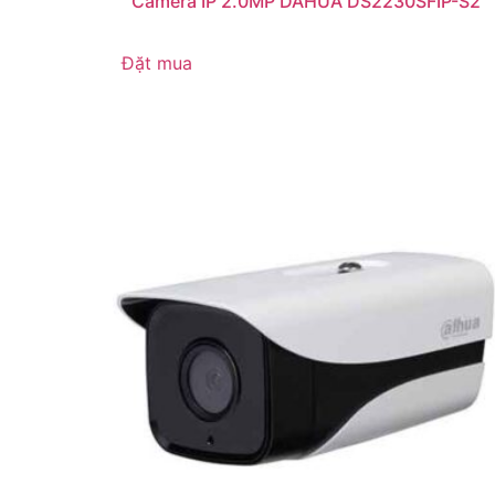
Camera IP 2.0MP DAHUA DS2230SFIP-S2
Đặt mua