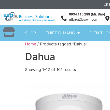
Chà
0934 115 288 (Mr. Bảo)
ntbao@bsovn.com
SHOP
THIẾT BỊ MẠNG
ĐIỆN THÔ
Home
/ Products tagged “Dahua”
Dahua
Showing 1–12 of 101 results