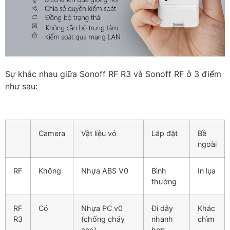
Sự khác nhau giữa Sonoff RF R3 và Sonoff RF ở 3 điểm
như sau:
Camera
Vật liệu vỏ
Lắp đặt
Bề
ngoài
RF
Không
Nhựa ABS V0
Bình
In lụa
thường
RF
Có
Nhựa PC v0
Đi dây
Khắc
R3
(chống cháy
nhanh
chìm
cao)
hơn