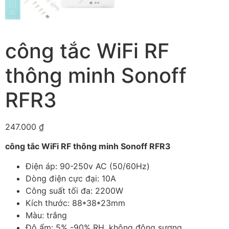
công tắc WiFi RF
thông minh Sonoff
RFR3
247.000
₫
công tắc WiFi RF thông minh Sonoff RFR3
Điện áp: 90-250v AC (50/60Hz)
Dòng điện cực đại: 10A
Công suất tối đa: 2200W
Kích thước: 88*38*23mm
Màu: trắng
Độ ẩm: 5% -90% RH, không động sương