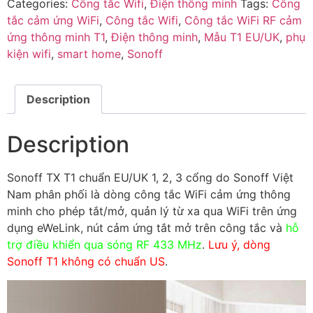
Categories:
Công tắc Wifi
,
Điện thông minh
Tags:
Công
tắc cảm ứng WiFi
,
Công tắc Wifi
,
Công tắc WiFi RF cảm
ứng thông minh T1
,
Điện thông minh
,
Mẫu T1 EU/UK
,
phụ
kiện wifi
,
smart home
,
Sonoff
Description
Description
Sonoff TX T1 chuẩn EU/UK 1, 2, 3 cổng do Sonoff Việt
Nam phân phối là dòng công tắc WiFi cảm ứng thông
minh cho phép tắt/mở, quản lý từ xa qua WiFi trên ứng
dụng eWeLink, nút cảm ứng tắt mở trên công tắc và
hỗ
trợ điều khiển qua sóng RF 433 MHz
.
Lưu ý, dòng
Sonoff T1 không có chuẩn US
.