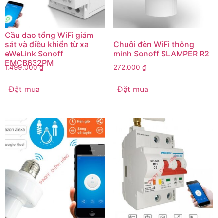
Cầu dao tổng WiFi giám
sát và điều khiển từ xa
Chuôi đèn WiFi thông
eWeLink Sonoff
minh Sonoff SLAMPER R2
EMCB632PM
1.499.000
₫
272.000
₫
Đặt mua
Đặt mua