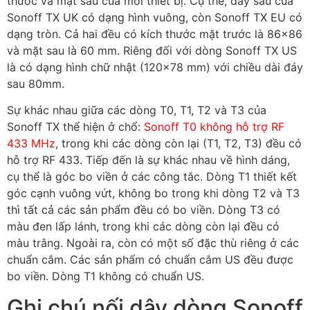
thước và mặt sau của mỗi thiết bị. Cụ thể, đáy sau của
Sonoff TX UK có dạng hình vuông, còn Sonoff TX EU có
dạng tròn. Cả hai đều có kích thước mặt trước là 86×86
và mặt sau là 60 mm. Riêng đối với dòng Sonoff TX US
là có dạng hình chữ nhật (120×78 mm) với chiều dài đáy
sau 80mm.
Sự khác nhau giữa các dòng T0, T1, T2 và T3 của
Sonoff TX thể hiện ở chổ:
Sonoff T0 không hỗ trợ RF
433 MHz
, trong khi các dòng còn lại (T1, T2, T3) đều có
hỗ trợ RF 433. Tiếp đến là sự khác nhau về hình dáng,
cụ thể là góc bo viền ở các công tắc. Dòng T1 thiết kết
góc cạnh vuông vứt, không bo trong khi dòng T2 và T3
thì tất cả các sản phẩm đều có bo viền. Dòng T3 có
màu đen lấp lánh, trong khi các dòng còn lại đều có
màu trằng. Ngoài ra, còn có một số đặc thù riêng ở các
chuẩn cắm. Các sản phẩm có chuẩn cắm US đều được
bo viền. Dòng T1 không có chuẩn US.
Ghi chú nối dây dòng Sonoff