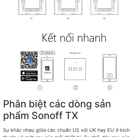
Phân biệt các dòng sản
phẩm Sonoff TX
Sự khác nhau giữa các chuẩn US với UK hay EU ở kích